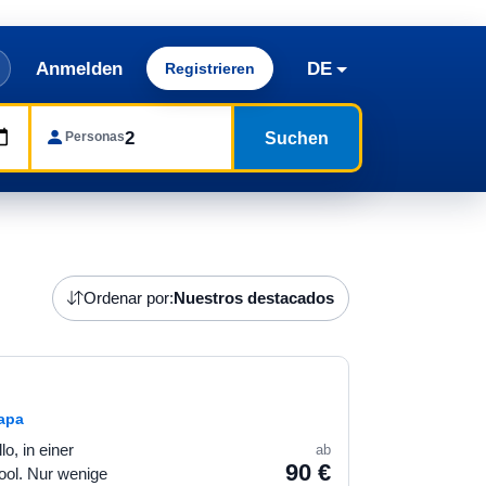
Anmelden
DE
Registrieren
Suchen
Personas
Ordenar por:
Nuestros destacados
mapa
o, in einer
ab
90 €
ol. Nur wenige