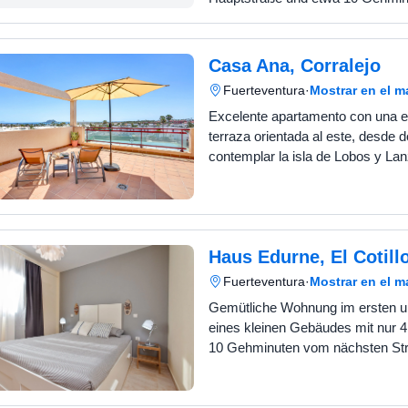
nächsten Strand entfernt. Sehr r
schönen und gepflegten Gärten
Casa Ana, Corralejo
Fuerteventura
·
Mostrar en el 
Excelente apartamento con una e
terraza orientada al este, desde
contemplar la isla de Lobos y La
buena ubicación, a 5 minutos de la
Situado en la primera …
Haus Edurne, El Cotill
Fuerteventura
·
Mostrar en el 
Gemütliche Wohnung im ersten un
eines kleinen Gebäudes mit nur 
10 Gehminuten vom nächsten Str
nur wenige Meter von Restaurant
Supermärkten entfernt. Ideal fü…