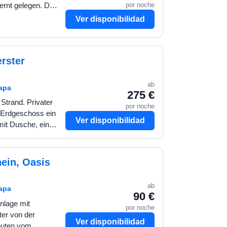
por noche
rnt gelegen. Die
immer mit Zugang
Ver disponibilidad
erster
ab
mapa
275 €
Strand. Privater
por noche
m Erdgeschoss ein
Ver disponibilidad
it Dusche, ein
ne separate
ein, Oasis
ab
mapa
90 €
nlage mit
por noche
er von der
Ver disponibilidad
nuten vom