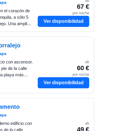
ab
mapa
67 €
n el corazón de
por noche
nquila, a sólo 5
Ver disponibilidad
lejo. Una amplia
clientes, sólo una
orralejo
mapa
cio con ascensor.
ab
60 €
pie de la calle
por noche
Ver disponibilidad
tamento
mapa
rno edificio con
ab
49 €
 de la calle