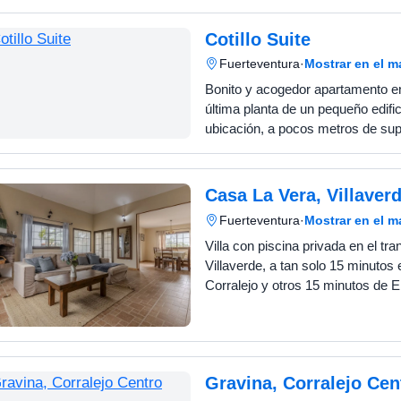
Cotillo Suite
Fuerteventura
·
Mostrar en el 
Bonito y acogedor apartamento en
última planta de un pequeño edifi
ubicación, a pocos metros de s
restaurantes y a tan solo 15 min
playa más cercana. C…
Casa La Vera, Villaver
Fuerteventura
·
Mostrar en el 
Villa con piscina privada en el tra
Villaverde, a tan solo 15 minutos
Corralejo y otros 15 minutos de El 
Construida en una sola planta, es
consta de 3 dorm…
Gravina, Corralejo Cen