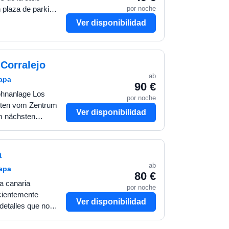
por noche
n plaza de parking
Ver disponibilidad
 Corralejo
ab
mapa
90 €
hnanlage Los
por noche
nuten vom Zentrum
Ver disponibilidad
m nächsten
einen schönen
…
a
ab
mapa
80 €
a canaria
por noche
ecientemente
Ver disponibilidad
etalles que nos
Consta de un