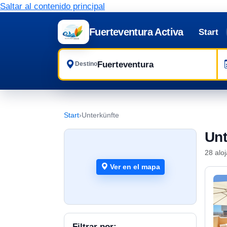
Saltar al contenido principal
Fuerteventura Activa
Start
Destino
Start
›
Unterkünfte
Unt
28 alo
Ver en el mapa
Filtrar por: