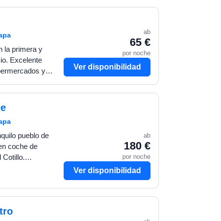
ab
mapa
65 €
 la primera y
por noche
cio. Excelente
Ver disponibilidad
upermercados y
utos andando de la
de
mapa
nquilo pueblo de
ab
180 €
 en coche de
por noche
Cotillo.
ta espaciosa villa
Ver disponibilidad
tro