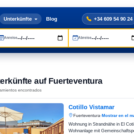
Unterkünfte
Blog
+34 609 54 90 24
Anreise
Abreise
erkünfte auf Fuerteventura
jamientos encontrados
Cotillo Vistamar
Fuerteventura
·
Mostrar en el 
Wohnung in Strandnähe in El Cotill
Wohnanlage mit Gemeinschaftspo