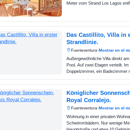
Meter vom Strand Los Lagos entfe
Wohnung verfügt über 2 Schlafz
zu einer privaten Terr…
Das Castillito, Villa in 
Strandlinie.
Fuerteventura
·
Mostrar en el 
Außergewöhnliche Villa direkt am 
Pool. Auf zwei Etagen verteilt. I
Doppelzimmer, ein Badezimmer m
großes Wohn- und Esszimmer, ei
Küche, ein Waschbereic…
Königlicher Sonnensch
Royal Corralejo.
Fuerteventura
·
Mostrar en el 
Wohnung in einer privaten Wohna
Schwimmbädern. Nur wenige Met
Hauptstraße und etwa 10 Gehmi