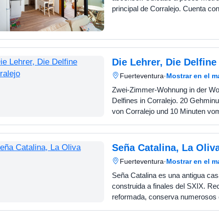
principal de Corralejo. Cuenta co
en el mismo edificio. CARACTERÍSTICAS
Localidad: Corralej…
Die Lehrer, Die Delfine
Fuerteventura
·
Mostrar en el 
Zwei-Zimmer-Wohnung in der Wo
Delfines in Corralejo. 20 Gehmi
von Corralejo und 10 Minuten vo
Strand entfernt. Es verfügt über 
ganzjährig sonnigen Innenhof m
Seña Catalina, La Oliv
Fuerteventura
·
Mostrar en el 
Seña Catalina es una antigua cas
construida a finales del SXIX. R
reformada, conserva numerosos d
recuerdan las casas de antaño. 
dormitorio doble, un dormitorio…