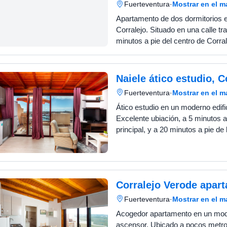
Fuerteventura
·
Mostrar en el 
Apartamento de dos dormitorios e
Corralejo. Situado en una calle tra
minutos a pie del centro de Corra
azotea a disposición de nuestros 
pequeña…
Naiele ático estudio, C
Fuerteventura
·
Mostrar en el 
Ático estudio en un moderno edifi
Excelente ubiación, a 5 minutos a 
principal, y a 20 minutos a pie de la playa más
cercana. Terraza privada con vistas al mar y a la
isla de L…
Corralejo Verode apar
Fuerteventura
·
Mostrar en el 
Acogedor apartamento en un mode
ascensor. Ubicado a pocos metros