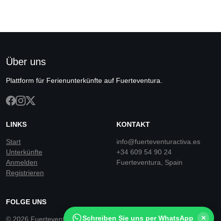
Über uns
Plattform für Ferienunterkünfte auf Fuerteventura.
LINKS
KONTAKT
Start
info@fuerteventuractiva.es
Unterkünfte
+34 609 54 90 24
Anmelden
Fuerteventura, Spain
Registrieren
FOLGE UNS
×
Schreiben Sie uns per WhatsApp
© 2026 Fuerteventura Rentals