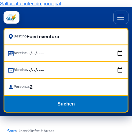
Saltar al contenido principal
Destino
Anreise
Abreise
Personas
Suchen
Start
›
Unterkünfte
›
Häuser