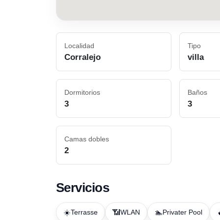
Localidad
Tipo
Corralejo
villa
Dormitorios
Baños
3
3
Camas dobles
2
Servicios
☀️
📶
🏊
Terrasse
WLAN
Privater Pool