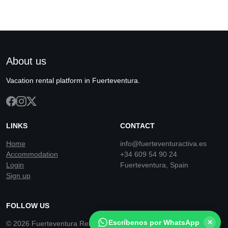
About us
Vacation rental platform in Fuerteventura.
LINKS
CONTACT
Home
info@fuerteventuractiva.es
Accommodation
+34 609 54 90 24
Login
Fuerteventura, Spain
Sign up
FOLLOW US
×
Escríbenos por WhatsApp
© 2026 Fuerteventura Rentals