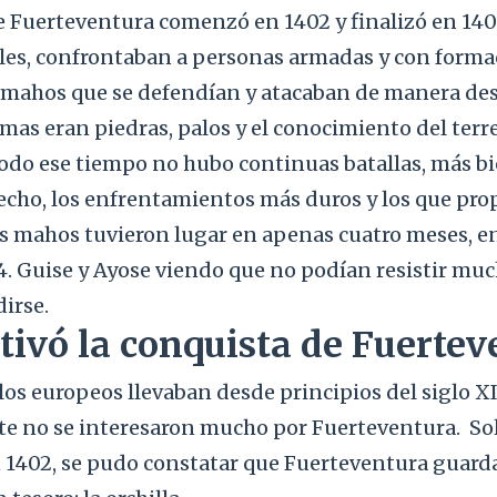
e Fuerteventura comenzó en 1402 y finalizó en 140
les, confrontaban a personas armadas y con formac
os mahos que se defendían y atacaban de manera de
mas eran piedras, palos y el conocimiento del terr
todo ese tiempo no hubo continuas batallas, más bi
echo, los enfrentamientos más duros y los que prop
s mahos tuvieron lugar en apenas cuatro meses, en
4. Guise y Ayose viendo que no podían resistir m
irse.
ivó la conquista de Fuertev
los europeos llevaban desde principios del siglo XI
ote no se interesaron mucho por Fuerteventura.
Sol
n 1402, se pudo constatar que Fuerteventura guard