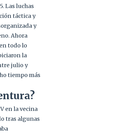
5. Las luchas
ión táctica y
sorganizada y
eno. Ahora
en todo lo
iciaron la
tre julio y
ucho tiempo más
entura?
V en la vecina
o tras algunas
aba