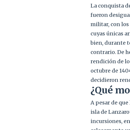
La conquista d
fueron desigua
militar, con l
cuyas únicas ar
bien, durante 
contrario. De h
rendición de lo
octubre de 140
decidieron rend
¿Qué mot
A pesar de que 
isla de Lanzar
incursiones, e