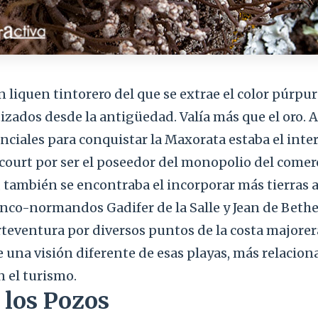
un liquen tintorero del que se extrae el color púrpur
izados desde la antigüedad. Valía más que el oro. A
nciales para conquistar la Maxorata estaba el inte
court por ser el poseedor del monopolio del comerc
, también se encontraba el incorporar más tierras a
ranco-normandos Gadifer de la Salle y Jean de Beth
rteventura por diversos puntos de la costa majorer
una visión diferente de esas playas, más relacion
n el turismo.
 los Pozos