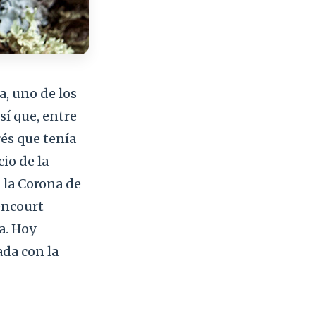
a, uno de los
sí que, entre
rés que tenía
io de la
 la Corona de
encourt
a. Hoy
ada con la