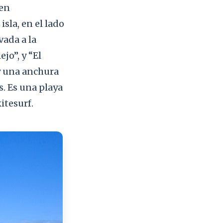
 en
isla, en el lado
vada a la
ejo”, y “El
y una anchura
. Es una playa
itesurf.