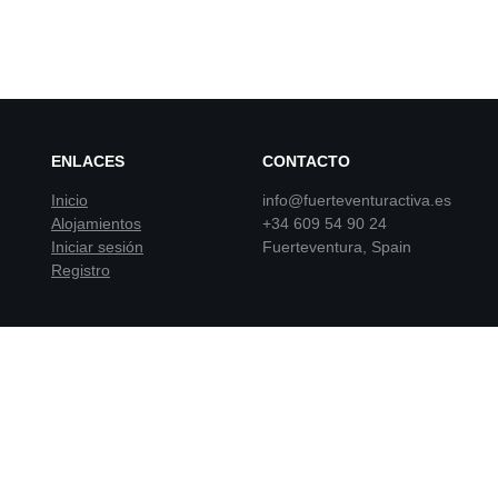
ENLACES
CONTACTO
Inicio
info@fuerteventuractiva.es
Alojamientos
+34 609 54 90 24
Iniciar sesión
Fuerteventura, Spain
Registro