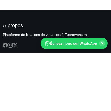
À propos
Plateforme de locations de vacances à Fuerteventura.
×
Écrivez-nous sur WhatsApp
LIENS
CONTACT
Accueil
info@fuerteventuractiva.es
Hébergements
+34 609 54 90 24
Connexion
Fuerteventura, Spain
Inscription
SUIVEZ-NOUS
© 2026 Fuerteventura Rentals