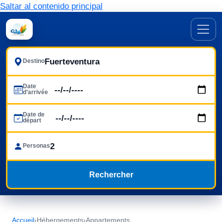
Saltar al contenido principal
Destino
Date
d’arrivée
Date de
départ
Personas
Rechercher
Accueil
›
Hébergements
›
Appartements