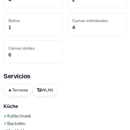
Baños
Camas individuales
1
4
Camas dobles
0
Servicios
☀️
📶
Terrasse
WLAN
Küche
Kühlschrank
Backofen