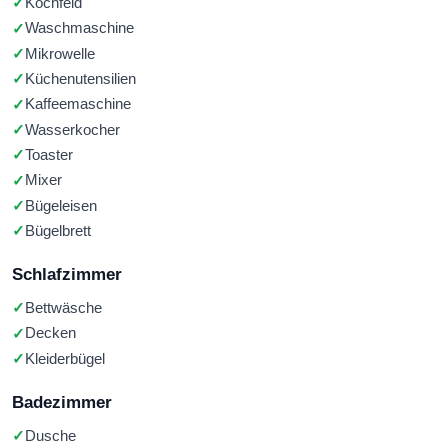
Kochfeld
Waschmaschine
Mikrowelle
Küchenutensilien
Kaffeemaschine
Wasserkocher
Toaster
Mixer
Bügeleisen
Bügelbrett
Schlafzimmer
Bettwäsche
Decken
Kleiderbügel
Badezimmer
Dusche