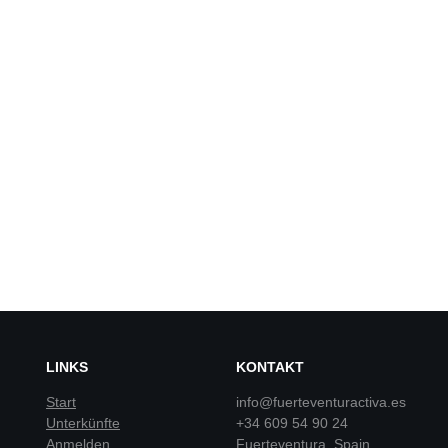
LINKS
KONTAKT
Start
info@fuerteventuractiva.es
Unterkünfte
+34 609 54 90 24
Anmelden
Fuerteventura, Spain