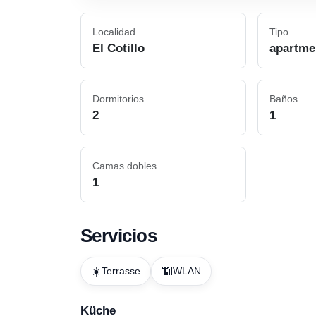
Localidad
Tipo
El Cotillo
apartme
Dormitorios
Baños
2
1
Camas dobles
1
Servicios
☀️
📶
Terrasse
WLAN
Küche