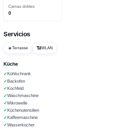
Camas dobles
0
Servicios
☀️
📶
Terrasse
WLAN
Küche
Kühlschrank
Backofen
Kochfeld
Waschmaschine
Mikrowelle
Küchenutensilien
Kaffeemaschine
Wasserkocher