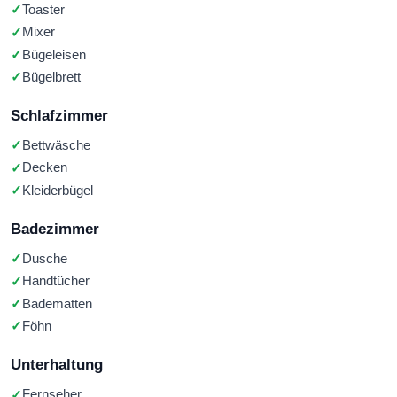
Toaster
Mixer
Bügeleisen
Bügelbrett
Schlafzimmer
Bettwäsche
Decken
Kleiderbügel
Badezimmer
Dusche
Handtücher
Badematten
Föhn
Unterhaltung
Fernseher