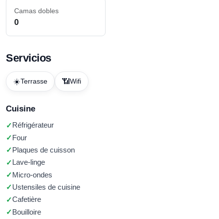
Camas dobles
0
Servicios
☀️
📶
Terrasse
Wifi
Cuisine
Réfrigérateur
Four
Plaques de cuisson
Lave-linge
Micro-ondes
Ustensiles de cuisine
Cafetière
Bouilloire