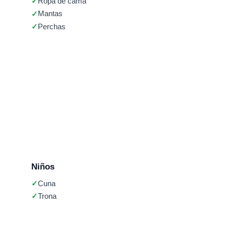
Ropa de cama
Mantas
Perchas
Niños
Cuna
Trona