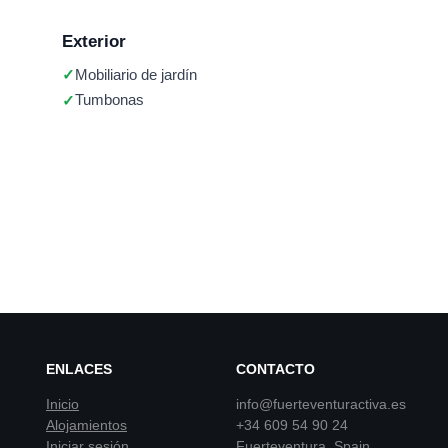
Exterior
Mobiliario de jardín
Tumbonas
ENLACES
CONTACTO
Inicio
info@fuerteventuractiva.es
Alojamientos
+34 609 54 90 24
Iniciar sesión
Fuerteventura, Spain