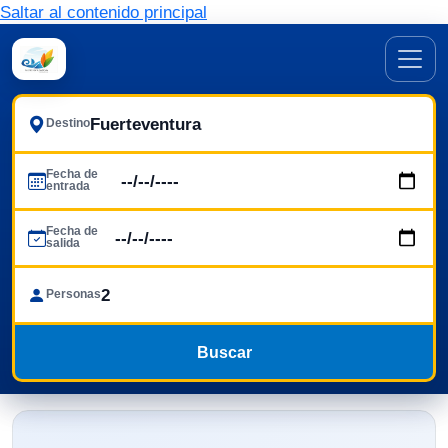
Saltar al contenido principal
Destino
Fecha de
entrada
Fecha de
salida
Personas
Buscar