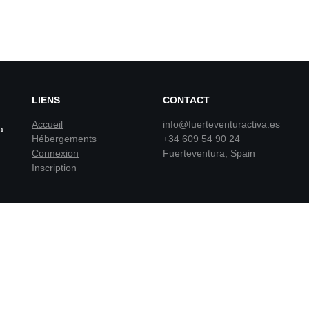
LIENS
CONTACT
Accueil
info@fuerteventuractiva.es
a.
Hébergements
+34 609 54 90 24
Connexion
Fuerteventura, Spain
Inscription