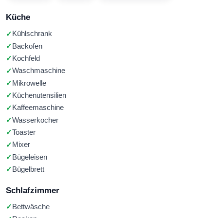
Küche
Kühlschrank
Backofen
Kochfeld
Waschmaschine
Mikrowelle
Küchenutensilien
Kaffeemaschine
Wasserkocher
Toaster
Mixer
Bügeleisen
Bügelbrett
Schlafzimmer
Bettwäsche