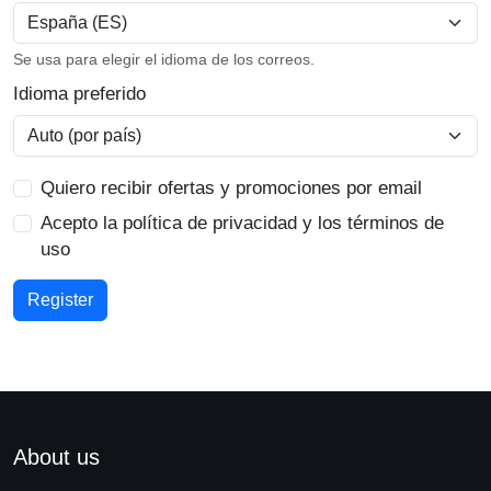
Se usa para elegir el idioma de los correos.
Idioma preferido
Quiero recibir ofertas y promociones por email
Acepto la política de privacidad y los términos de
uso
Register
About us