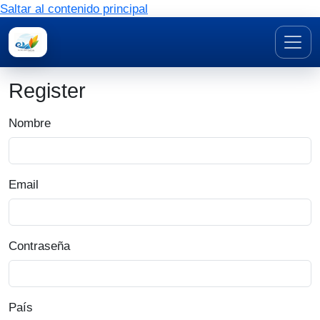
Saltar al contenido principal
Register
Nombre
Email
Contraseña
País