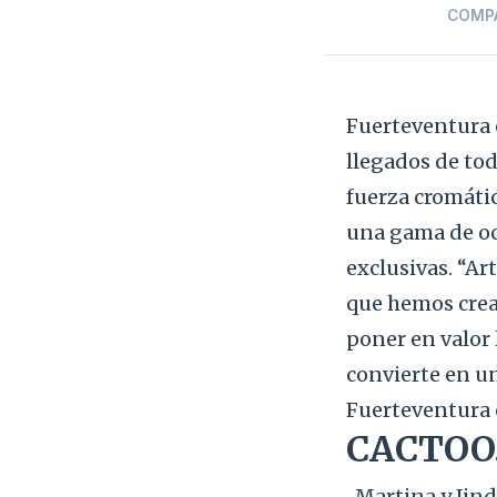
COMP
Fuerteventura 
llegados de tod
fuerza cromátic
una gama de ocr
exclusivas. “Ar
que hemos cread
poner en valor 
convierte en u
Fuerteventura 
CACTOO
Martina y Jind