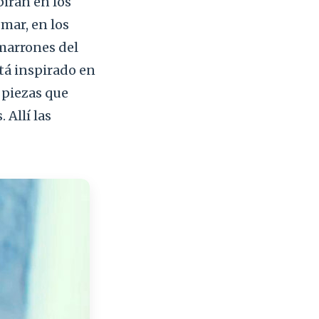
piran en los
 mar, en los
 marrones del
stá inspirado en
 piezas que
 Allí las