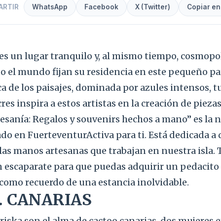
ARTIR
WhatsApp
Facebook
X (Twitter)
Copiar en
es un lugar tranquilo y, al mismo tiempo, cosmopo
o el mundo fijan su residencia en este pequeño par
a de los paisajes, dominada por azules intensos, t
es inspira a estos artistas en la creación de piezas
tesanía: Regalos y souvenirs hechos a mano” es la 
o en FuerteventurActiva para ti. Está dedicada a 
las manos artesanas que trabajan en nuestra isla.
n escaparate para que puedas adquirir un pedacito
como recuerdo de una estancia inolvidable.
. CANARIAS
riska son el alma de cactoo.canarias, dos mujere