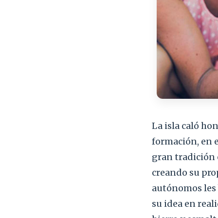
La isla caló ho
formación, en e
gran tradición 
creando su pro
autónomos les b
su idea en real