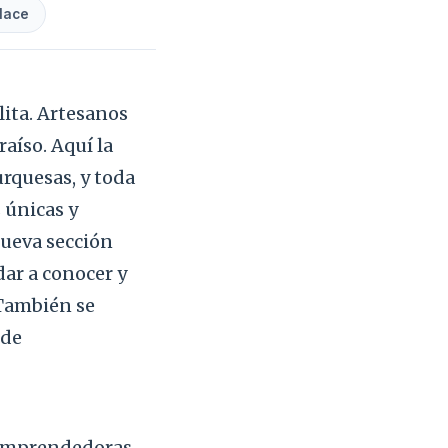
lace
lita. Artesanos
aíso. Aquí la
urquesas, y toda
 únicas y
nueva sección
dar a conocer y
 También se
 de
s emprendedoras