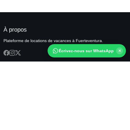
À propos
Plateforme de locations de vacances à Fuerteventura.
×
Écrivez-nous sur WhatsApp
LIENS
CONTACT
Accueil
info@fuerteventuractiva.es
Hébergements
+34 609 54 90 24
Connexion
Fuerteventura, Spain
Inscription
SUIVEZ-NOUS
© 2026 Fuerteventura Rentals