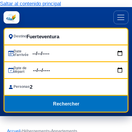
Saltar al contenido principal
Destino
Date
d’arrivée
Date de
départ
Personas
Rechercher
Accueil
›
Hébergements
›
Appartements