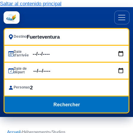
Saltar al contenido principal
Destino
Date
d’arrivée
Date de
départ
Personas
Rechercher
Accueil
›
Hébergements
›
Studios