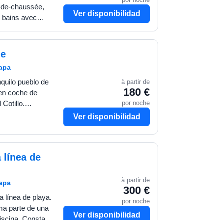
z-de-chaussée,
Ver disponibilidad
 bains avec
anger, une
de
mapa
nquilo pueblo de
à partir de
180 €
 en coche de
por noche
Cotillo.
ta espaciosa villa
Ver disponibilidad
 línea de
à partir de
mapa
300 €
 línea de playa.
por noche
ma parte de una
Ver disponibilidad
iscina. Consta de