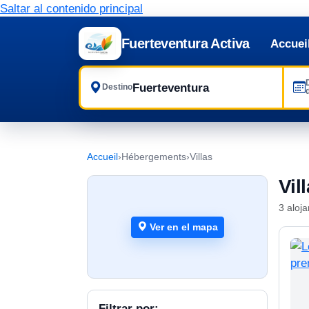
Saltar al contenido principal
Fuerteventura Activa
Accuei
Destino
Accueil
›
Hébergements
›
Villas
Vil
3 aloj
Ver en el mapa
Filtrar por: