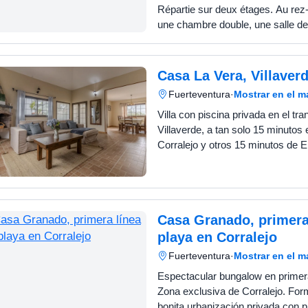
Répartie sur deux étages. Au re
une chambre double, une salle de
douche, un grand salon-salle à m
cuisine indépendante, u…
Casa La Vera, Villaver
Fuerteventura
·
Mostrar en el 
Villa con piscina privada en el tra
Villaverde, a tan solo 15 minutos
Corralejo y otros 15 minutos de El 
Construida en una sola planta, es
consta de 3 dorm…
Casa Granado, primera
playa en Corralejo
Fuerteventura
·
Mostrar en el 
Espectacular bungalow en primera
Zona exclusiva de Corralejo. For
bonita urbanización privada con p