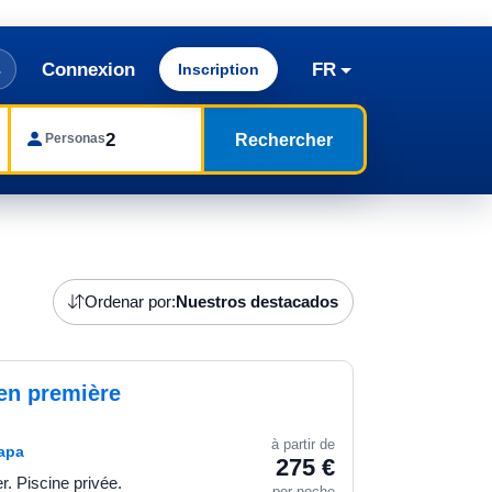
Connexion
FR
Inscription
Rechercher
Personas
Ordenar por:
Nuestros destacados
 en première
à partir de
mapa
275 €
r. Piscine privée.
por noche