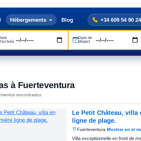
l
Hébergements
Blog
+34 609 54 90 24
Date
Date de
d’arrivée
départ
las à Fuerteventura
amientos encontrados
Le Petit Château, villa
ligne de plage.
Fuerteventura
·
Mostrar en el 
Villa exceptionnelle en front de me