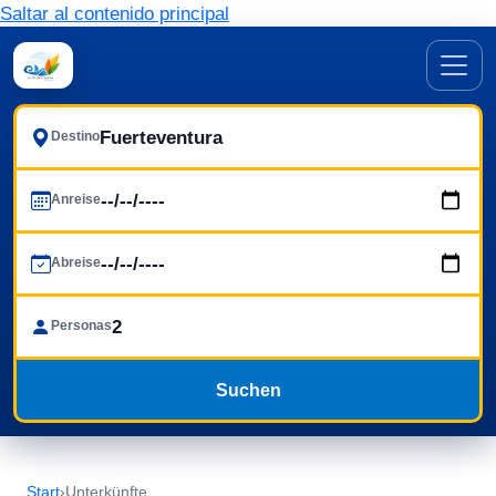
Saltar al contenido principal
Destino
Anreise
Abreise
Personas
Suchen
Start
›
Unterkünfte