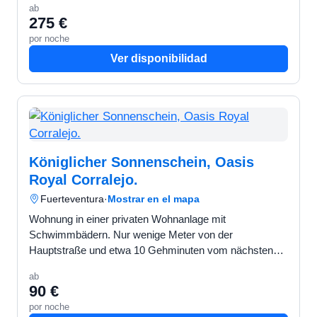
ab
Waschbereic…
275 €
por noche
Ver disponibilidad
Königlicher Sonnenschein, Oasis
Royal Corralejo.
Fuerteventura
·
Mostrar en el mapa
Wohnung in einer privaten Wohnanlage mit
Schwimmbädern. Nur wenige Meter von der
Hauptstraße und etwa 10 Gehminuten vom nächsten
Strand entfernt. Sehr ruhige Gegend mit schönen und
ab
gepflegten Gärten. Die Wohnun…
90 €
por noche