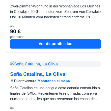
Zwei-Zimmer-Wohnung in der Wohnanlage Los Delfines
in Corralejo. 20 Gehminuten vom Zentrum von Corralejo
und 10 Minuten vom nächsten Strand entfernt. Es
verfügt über einen schönen ganzjährig sonnigen
ab
Innenhof m…
90 €
por noche
Ver disponibilidad
Seña Catalina, La Oliva
Fuerteventura
·
Mostrar en el mapa
Seña Catalina es una antigua casa canaria construida a
finales del SXIX. Recientemente reformada, conserva
numerosos detalles que nos recuerdan las casas de
antaño. Consta de un dormitorio doble, un dormitorio…
ab