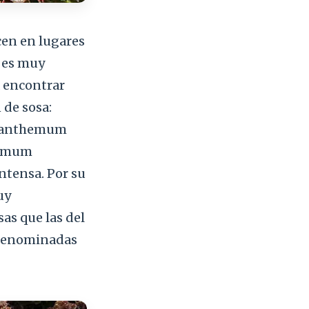
ecen en lugares
a es muy
a encontrar
 de sosa:
bryanthemum
hemum
ntensa. Por su
uy
as que las del
 denominadas