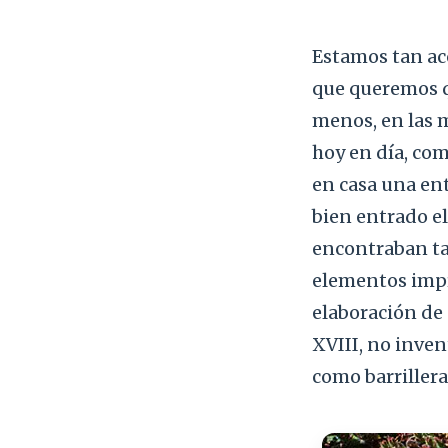
Estamos tan ac
que queremos q
menos, en las m
hoy en día, com
en casa una en
bien entrado el
encontraban tan
elementos impr
elaboración de c
XVIII, no invent
como barrillera