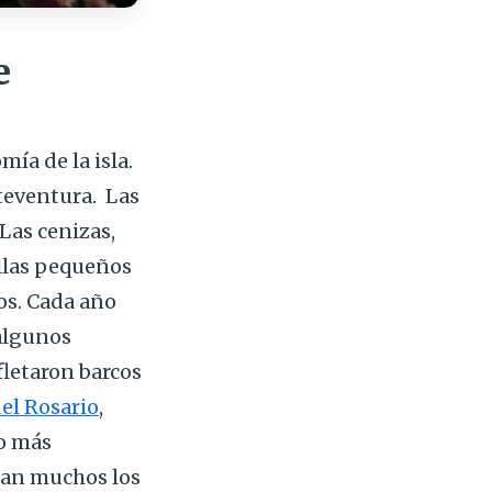
e
ía de la isla.
teventura.
Las
Las cenizas,
ellas pequeños
os. Cada año
 algunos
letaron barcos
el Rosario
,
to más
Eran muchos los