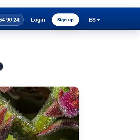
54 90 24
Login
ES
Sign up
o