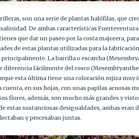
rilleras, son una serie de plantas halófilas, que cr
 salinidad. De ambas características Fuerteventur
tienes que dar un paseo por la costa majorera, par
des de estas plantas utilizadas para la fabricación
co, principalmente. La barrilla o escarcha (Mesem
se diferencia fácilmente del cosco (Mesembryant
rque esta última tiene una coloración rojiza muy i
lla cuenta, en sus hojas, con unas papilas acuosas m
 Sus flores, además, son mucho más grandes y vistos
de estas sustanciosas desigualdades, ambas eran
colectaban y procesaban juntas.