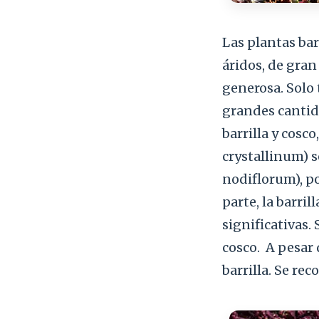
Las plantas bar
áridos, de gran
generosa. Solo 
grandes cantida
barrilla y cos
crystallinum) 
nodiflorum), po
parte, la barri
significativas.
cosco.
A pesar 
barrilla. Se re