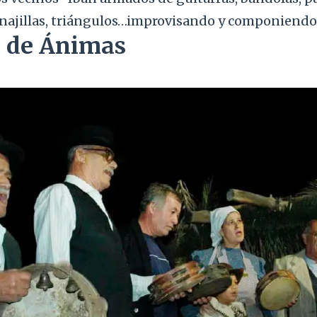
onajillas, triángulos…improvisando y componiendo 
 de Ánimas