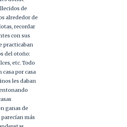
llecidos de
nos alrededor de
dotas, recordar
ntes con sus
se practicaban
s del otoño:
ces, etc. Todo
n casa por casa
inos les daban
, entonando
casas
con ganas de
s parecían más
anderetas,