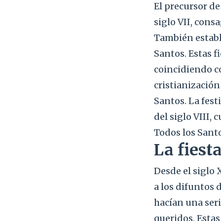
El precursor de 
siglo VII, cons
También estable
Santos. Estas f
coincidiendo co
cristianización
Santos. La fest
del siglo VIII,
Todos los Santo
La fiest
Desde el siglo 
a los difuntos 
hacían una seri
queridos. Estas