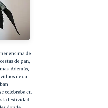
oner encima de
 cestas de pan,
nimas. Además,
ividuos de su
aban
 se celebraba en
sta festividad
ales donde