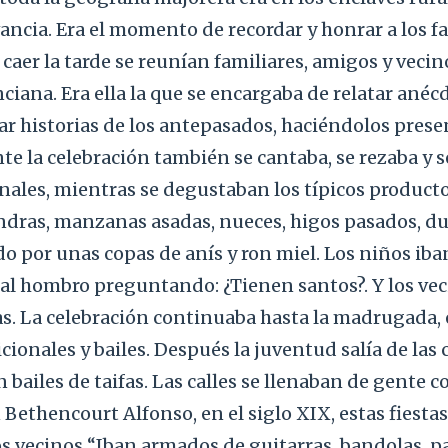
ancia. Era el momento de recordar y honrar a los fa
l caer la tarde se reunían familiares, amigos y veci
ciana. Era ella la que se encargaba de relatar anéc
ar historias de los antepasados, haciéndolos prese
te la celebración también se cantaba, se rezaba y 
nales, mientras se degustaban los típicos producto
dras, manzanas asadas, nueces, higos pasados, dul
 por unas copas de anís y ron miel. Los niños iba
 al hombro preguntando: ¿Tienen santos?. Y los vec
as. La celebración continuaba hasta la madrugada
cionales y bailes. Después la juventud salía de las 
 bailes de taifas. Las calles se llenaban de gente 
 Bethencourt Alfonso, en el siglo XIX, estas fiesta
os vecinos “Iban armados de guitarras, bandolas, p