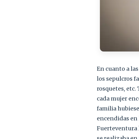
En cuanto a la
los sepulcros f
rosquetes, etc.
cada mujer ence
familia hubies
encendidas en l
Fuerteventura l
se realizaba en