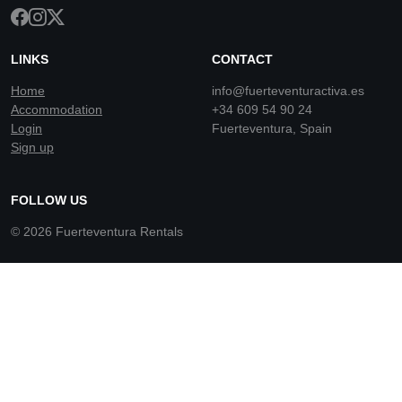
LINKS
CONTACT
Home
info@fuerteventuractiva.es
Accommodation
+34 609 54 90 24
Login
Fuerteventura, Spain
Sign up
FOLLOW US
© 2026 Fuerteventura Rentals