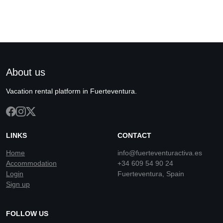
About us
Vacation rental platform in Fuerteventura.
LINKS
CONTACT
Home
info@fuerteventuractiva.es
Accommodation
+34 609 54 90 24
Login
Fuerteventura, Spain
Sign up
FOLLOW US