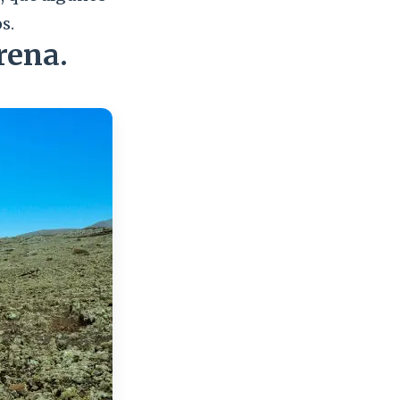
s.
rena.