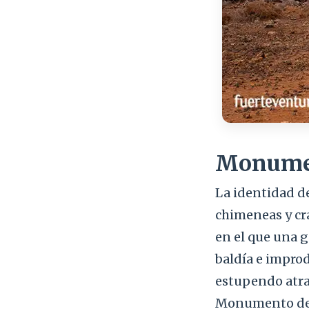
Monumen
La identidad de
chimeneas y crát
en el que una g
baldía e improd
estupendo atrac
Monumento del 