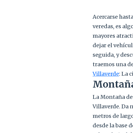
Acercarse hast
veredas, es alg
mayores atracti
dejar el vehícu
seguida, y des
traemos una de 
Villaverde
: La 
Montaña
La Montaña de 
Villaverde. Da 
metros de largo
desde la base d