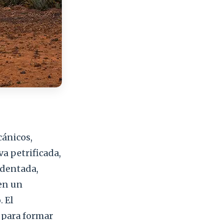
cánicos,
va petrificada,
identada,
 en un
. El
 para formar