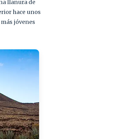
una llanura de
erior hace unos
s más jóvenes