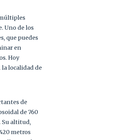
múltiples
e. Uno de los
es, que puedes
minar en
os. Hoy
la localidad de
rtantes de
psoidal de 760
 Su altitud,
 420 metros