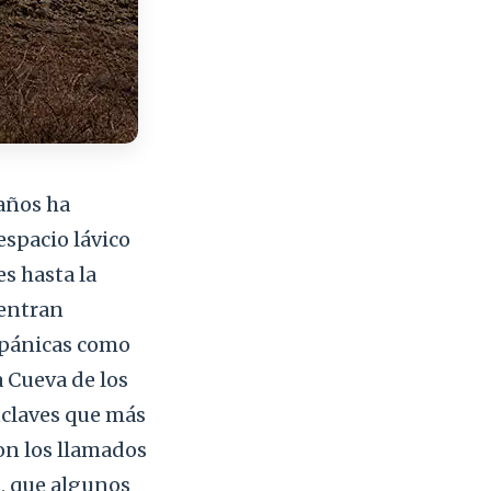
 años ha
spacio lávico
s hasta la
uentran
spánicas como
 Cueva de los
enclaves que más
son los llamados
s, que algunos