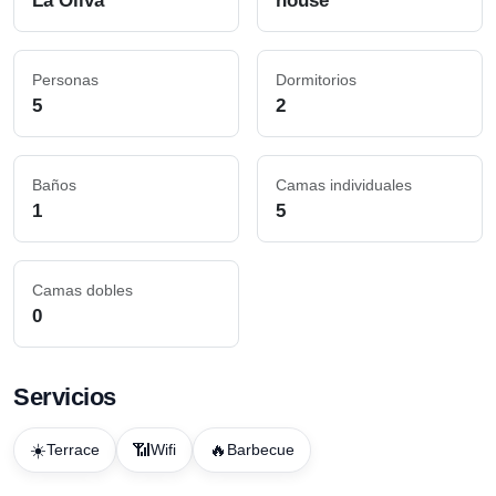
La Oliva
house
Personas
Dormitorios
5
2
Baños
Camas individuales
1
5
Camas dobles
0
Servicios
☀️
📶
🔥
Terrace
Wifi
Barbecue