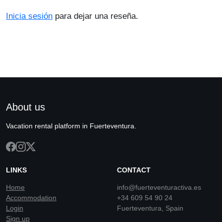
Inicia sesión
para dejar una reseña.
About us
Vacation rental platform in Fuerteventura.
LINKS
CONTACT
Home
info@fuerteventuractiva.es
Accommodation
+34 609 54 90 24
Login
Fuerteventura, Spain
Sign up