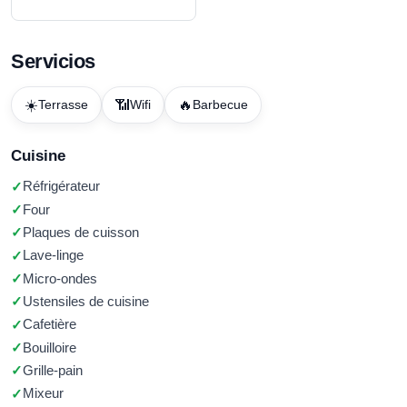
Servicios
☀️
📶
🔥
Terrasse
Wifi
Barbecue
Cuisine
Réfrigérateur
Four
Plaques de cuisson
Lave-linge
Micro-ondes
Ustensiles de cuisine
Cafetière
Bouilloire
Grille-pain
Mixeur