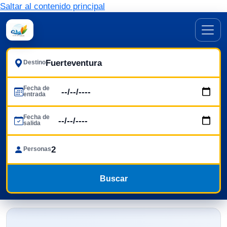
Saltar al contenido principal
Destino
Fecha de
entrada
Fecha de
salida
Personas
Buscar