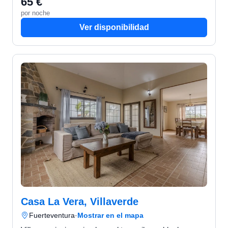
65 €
por noche
Ver disponibilidad
Casa La Vera, Villaverde
Fuerteventura
·
Mostrar en el mapa