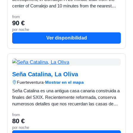
center of Corralejo and 10 minutes from the nearest
beach. It has a lovely sunny patio all year round, with
from
direct …
90 €
por noche
Ver disponibilidad
Seña Catalina, La Oliva
Fuerteventura
·
Mostrar en el mapa
Seña Catalina es una antigua casa canaria construida a
finales del SXIX. Recientemente reformada, conserva
numerosos detalles que nos recuerdan las casas de
antaño. Consta de un dormitorio doble, un dormitorio…
from
80 €
por noche