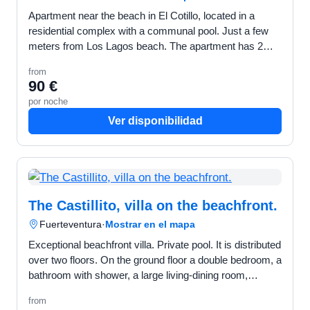
Apartment near the beach in El Cotillo, located in a
residential complex with a communal pool. Just a few
meters from Los Lagos beach. The apartment has 2
bedrooms, with access to a private patio, living room,…
from
90 €
por noche
Ver disponibilidad
The Castillito, villa on the beachfront.
Fuerteventura
·
Mostrar en el mapa
Exceptional beachfront villa. Private pool. It is distributed
over two floors. On the ground floor a double bedroom, a
bathroom with shower, a large living-dining room,
separate kitchen, laundry area, and patio…
from