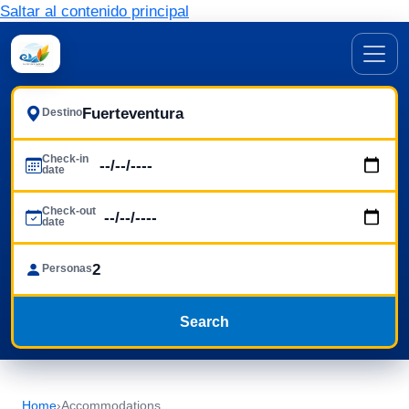
Saltar al contenido principal
Destino
Check-in
date
Check-out
date
Personas
Search
Home
›
Accommodations