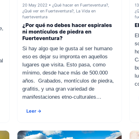
20 May 2022 • ¿Qué hacer en Fuerteventura?,
13
¿Qué ver en Fuerteventura?, La Vida en
¿Q
fuerteventura
fu
¿Por qué no debes hacer espirales
E
e,
ni montículos de piedra en
E
Fuerteventura?
s
Si hay algo que le gusta al ser humano
h
eso es dejar su impronta en aquellos
C
al
lugares que visita. Esto pasa, como
b
mínimo, desde hace más de 500.000
l
años. Grabados, montículos de piedra,
c
grafitis, y una gran variedad de
manifestaciones etno-culturales…
Leer →