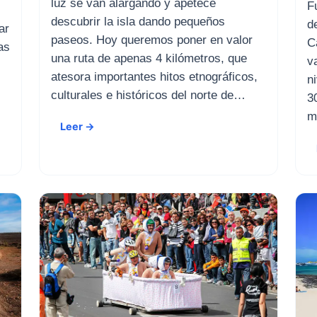
luz se van alargando y apetece
F
descubrir la isla dando pequeños
d
ar
paseos. Hoy queremos poner en valor
C
as
una ruta de apenas 4 kilómetros, que
v
atesora importantes hitos etnográficos,
n
culturales e históricos del norte de…
3
m
Leer →