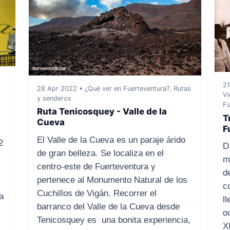
21
28 Apr 2022 • ¿Qué ver en Fuerteventura?, Rutas
Vi
y senderos
Fu
Ruta Tenicosquey - Valle de la
T
Cueva
F
El Valle de la Cueva es un paraje árido
2
D
de gran belleza. Se localiza en el
m
centro-este de Fuerteventura y
d
pertenece al Monumento Natural de los
c
Cuchillos de Vigán. Recorrer el
a
l
barranco del Valle de la Cueva desde
o
Tenicosquey es una bonita experiencia,
XI