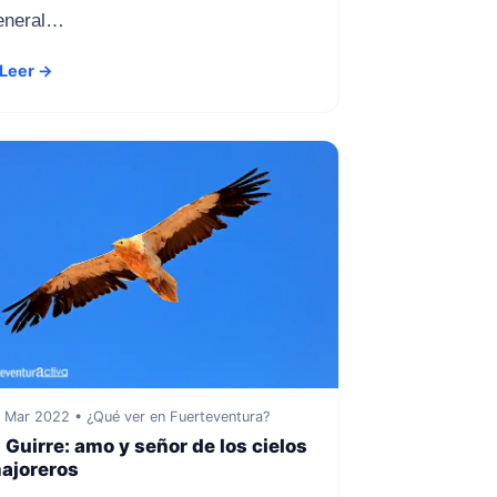
eneral…
Leer →
 Mar 2022 • ¿Qué ver en Fuerteventura?
l Guirre: amo y señor de los cielos
ajoreros