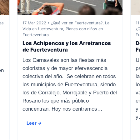
11
as
17 Mar 2022 • ¿Qué ver en Fuerteventura?, La
¿Q
Vida en fuerteventura, Planes con niños en
Fu
Fuerteventura
D
Los Achipencos y los Arretrancos
F
de Fuerteventura
U
Los Carnavales son las fiestas más
p
coloristas y de mayor efervescencia
en
l
colectiva del año. Se celebran en todos
l
los municipios de Fuerteventura, siendo
v
los de Corralejo, Morrojable y Puerto del
e
Rosario los que más público
y
concentran. Hoy nos centramos…
y
Leer →